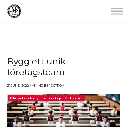
Jobba mindre
Starta gym
Aktuellt
Kontakt
Logga in
Bygg ett unikt
företagsteam
21 JUNE, 2022 / VIKING BERGSTRÖM
Affärsutveckling
Ledarskap
Motivation