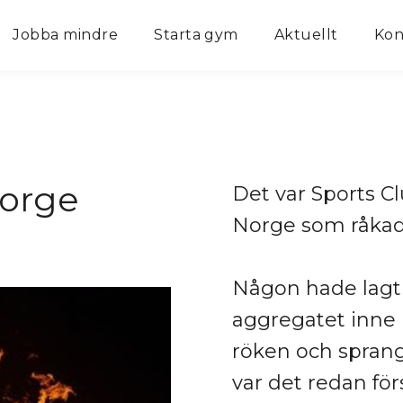
Jobba mindre
Starta gym
Aktuellt
Kon
Norge
Det var Sports C
Norge som råkad
Någon hade lagt
aggregatet inne
röken och sprang
var det redan för