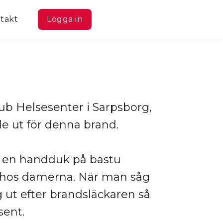
takt
Logga in
lub Helsesenter i Sarpsborg,
e ut för denna brand.
 en handduk på bastu
 hos damerna. När man såg
 ut efter brandsläckaren så
sent.