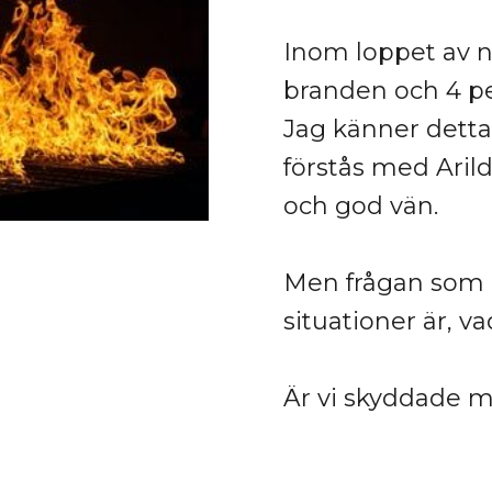
Inom loppet av 
branden och 4 per
Jag känner detta
förstås med Ari
och god vän.
Men frågan som al
situationer är, va
Är vi skyddade m