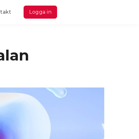
takt
Logga in
alan