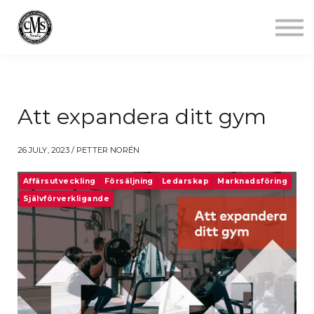
Jobba mindre
Starta gym
Aktuellt
Kontakt
Logga in
Att expandera ditt gym
26 JULY, 2023 / PETTER NORÉN
Affärsutveckling
Försäljning
Ledarskap
Marknadsföring
Självförverkligande