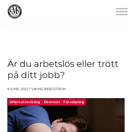
Jobba mindre
Starta gym
Aktuellt
Kontakt
Logga in
Är du arbetslös eller trött
på ditt jobb?
9 JUNE, 2022 / VIKING BERGSTRÖM
Affärsutveckling
Ekonomi
Försäljning