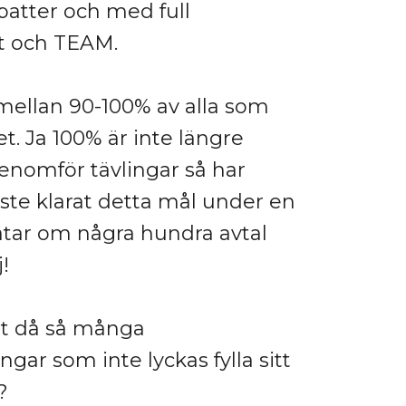
batter och med full
ft och TEAM.
 mellan 90-100% av alla som
 Ja 100% är inte längre
genomför tävlingar så har
aste klarat detta mål under en
atar om några hundra avtal
!
det då så många
gar som inte lyckas fylla sitt
?