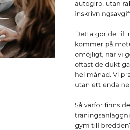
autogiro, utan ra
inskrivningsavgi
Detta gör de till
kommer på mötet.
omöjligt, när vi 
oftast de duktig
hel månad. Vi pr
utan ett enda nej
Så varför finns 
träningsanläggnin
gym till bredden