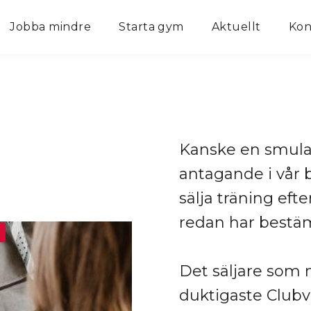
Jobba mindre
Starta gym
Aktuellt
Kon
Kanske en smula 
antagande i vår 
sälja träning ef
redan har bestämt 
p
Det säljare som m
duktigaste Clubvä