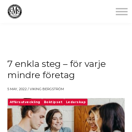
Jobba mindre
Starta gym
Aktuellt
Kontakt
Logga in
7 enkla steg – för varje
mindre företag
5 MAY, 2022 / VIKING BERGSTRÖM
Affärsutveckling
Boktipset
Ledarskap