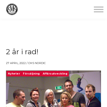
Jobba mindre
Starta gym
Aktuellt
Kontakt
Logga in
2 år i rad!
27 APRIL, 2022 / CMS NORDIC
Nyheter
Försäljning
Affärsutveckling